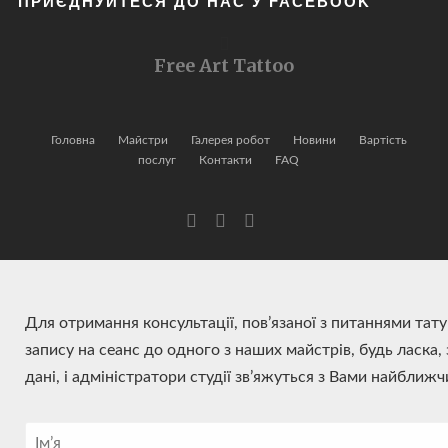
ПРИЄДНУЙТЕСЯ ДО НАС У FACEBOOK
Free Art Tattoo
Головна
Майстри
Галерея робот
Новини
Вартість
послуг
Контакти
FAQ
Для отримання консультації, пов’язаної з питаннями тат
запису на сеанс до одного з наших майстрів, будь ласка,
дані, і адміністратори студії зв’яжуться з Вами найближ