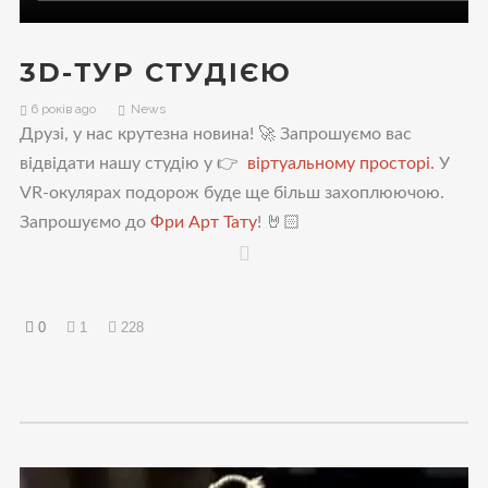
3D-ТУР СТУДІЄЮ
6 років ago
News
Друзі, у нас крутезна новина! 🚀 Запрошуємо вас
відвідати нашу студію у 👉
віртуальному просторі.
У
VR-окулярах подорож буде ще більш захоплюючою.
Запрошуємо до
Фри Арт Тату
! 🤘🏻
0
1
228