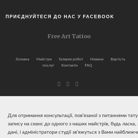
ПРИЄДНУЙТЕСЯ ДО НАС У FACEBOOK
Free Art Tattoo
Головна
Майстри
Галерея робот
Новини
Вартість
послуг
Контакти
FAQ
Для отримання консультації, пов’язаної з питаннями тат
запису на сеанс до одного з наших майстрів, будь ласка,
дані, і адміністратори студії зв’яжуться з Вами найближ