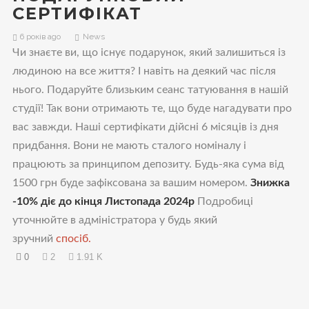
СЕРТИФІКАТ
6 років ago
News
Чи знаєте ви, що існує подарунок, який залишиться із
людиною на все життя? І навіть на деякий час після
нього. Подаруйте близьким сеанс татуювання в нашій
студії! Так вони отримають те, що буде нагадувати про
вас завжди. Наші сертифікати дійсні 6 місяців із дня
придбання. Вони не мають сталого номіналу і
працюють за принципом депозиту. Будь-яка сума від
1500 грн буде зафіксована за вашим номером.
Знижка
-10% діє до кінця Листопада 2024р
Подробиці
уточнюйте в адміністратора у будь який
зручний
спосіб.
0
2
1.91 K