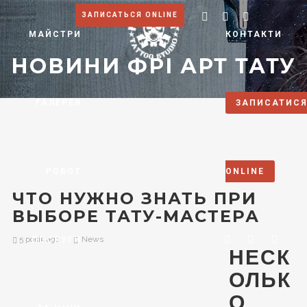
ЗАПИСАТЬСЯ ONLINE
МАЙСТРИ
КОНТАКТИ
НОВИНИ ФРІ АРТ ТАТУ
ГАЛЕРЕЯ
ЗАПИСАТИС
РОБОТ
ONLINE
ЧТО НУЖНО ЗНАТЬ ПРИ
ВЫБОРЕ ТАТУ-МАСТЕРА
5 років ago
News
ПОСЛУГИ
НЕСК
ОЛЬК
О