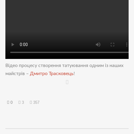
Відео процесу створення татуювання одним із наших
майстрів –
Дмитро Трасковець
!
0
3
357