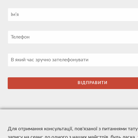
Для отримання консультації, пов'язаної з питаннями тат
запису на сеанс до одного з наших майстрів, будь ласка,