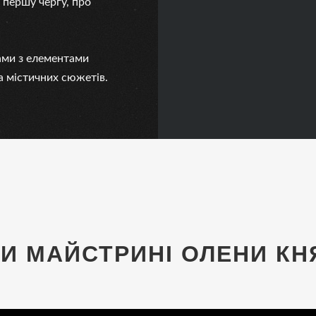
в першу чергу, про
ами з елементами
та містичних сюжетів.
И МАЙСТРИНІ ОЛЕНИ КН