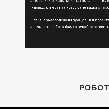
авторських ескізів, адже татуювання – це, 
індивідуальність та красу саме вашого тіла.
Олена із задоволенням працює над проект
анімалістики, ботаніки, готичної естетики 
РОБОТ