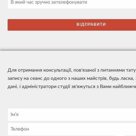
Для отримання консультації, пов'язаної з питаннями тат
запису на сеанс до одного з наших майстрів, будь ласка,
дані, і адміністратори студії зв'яжуться з Вами найближ