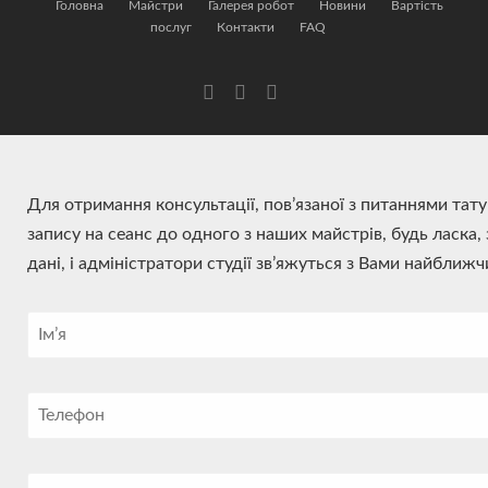
Головна
Майстри
Галерея робот
Новини
Вартість
послуг
Контакти
FAQ
Для отримання консультації, пов’язаної з питаннями тат
запису на сеанс до одного з наших майстрів, будь ласка,
дані, і адміністратори студії зв’яжуться з Вами найближ