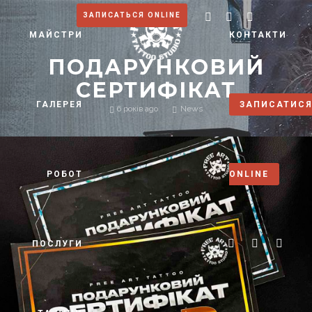
ЗАПИСАТЬСЯ ONLINE
МАЙСТРИ
КОНТАКТИ
ПОДАРУНКОВИЙ
СЕРТИФІКАТ
ГАЛЕРЕЯ
ЗАПИСАТИС
6 років ago
News
РОБОТ
ONLINE
ПОСЛУГИ