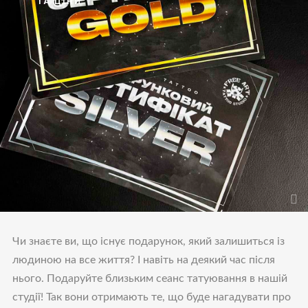
ТА ЦІНИ
Чи знаєте ви, що існує подарунок, який залишиться із
людиною на все життя? І навіть на деякий час після
нього. Подаруйте близьким сеанс татуювання в нашій
студії! Так вони отримають те, що буде нагадувати про